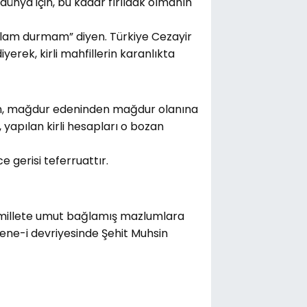
dünya için, bu kadar fırıldak olmanın
selam durmam” diyen. Türkiye Cezayir
erek, kirli mahfillerin karanlıkta
ran, mağdur edeninden mağdur olanına
apılan kirli hesapları o bozan
ce gerisi teferruattır.
u millete umut bağlamış mazlumlara
sene-i devriyesinde Şehit Muhsin