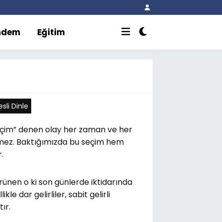
ndem
Eğitim
sli Dinle
Seçim” denen olay her zaman ve her
nemez. Baktığımızda bu seçim hem
.
rünen o ki son günlerde iktidarında
e dar gelirliler, sabit gelirli
ır.