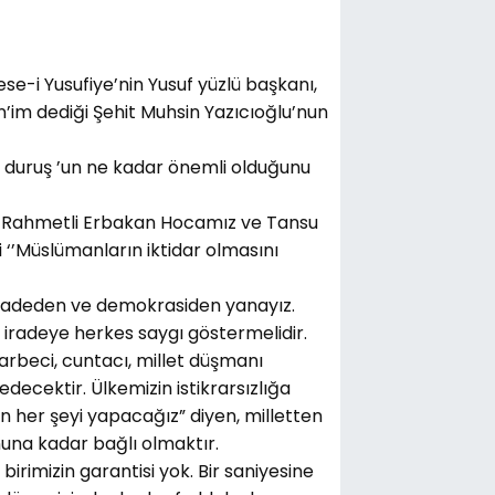
e-i Yusufiye’nin Yusuf yüzlü başkanı,
n’im dediği Şehit Muhsin Yazıcıoğlu’nun
ir duruş ’un ne kadar önemli olduğunu
a Rahmetli Erbakan Hocamız ve Tansu
i ‘’Müslümanların iktidar olmasını
i iradeden ve demokrasiden yanayız.
 iradeye herkes saygı göstermelidir.
arbeci, cuntacı, millet düşmanı
ecektir. Ülkemizin istikrarsızlığa
n her şeyi yapacağız” diyen, milletten
una kadar bağlı olmaktır.
birimizin garantisi yok. Bir saniyesine