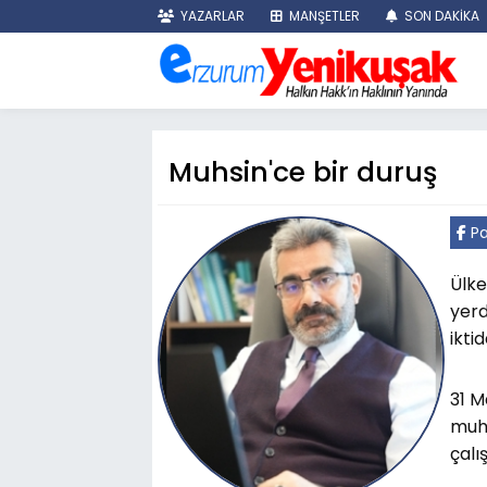
YAZARLAR
MANŞETLER
SON DAKİKA
Muhsin'ce bir duruş
Pa
Ülke
yerd
ikti
31 M
muha
çalı