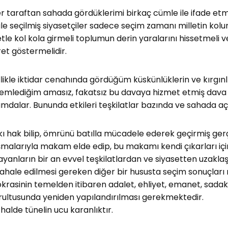
r taraftan sahada gördüklerimi birkaç cümle ile ifade etm
ile seçilmiş siyasetçiler sadece seçim zamanı milletin ko
etle kol kola girmeli toplumun derin yaralarını hissetmeli
et göstermelidir.
likle iktidar cenahında gördüğüm küskünlüklerin ve kırgınl
emlediğim amasız, fakatsız bu davaya hizmet etmiş dava e
mdalar. Bununda etkileri teşkilatlar bazında ve sahada a
ı hak bilip, ömrünü batılla mücadele ederek geçirmiş gerç
şmalarıyla makam elde edip, bu makamı kendi çıkarları iç
yanların bir an evvel teşkilatlardan ve siyasetten uzaklaş
hale edilmesi gereken diğer bir hususta seçim sonuçları n
krasinin temelden itibaren adalet, ehliyet, emanet, sadaka
ultusunda yeniden yapılandırılması gerekmektedir.
 halde tünelin ucu karanlıktır.