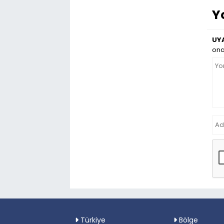
Y
UYA
ona
Türkiye
Bölge