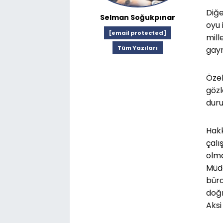
Diğe
Selman Soğukpınar
oyu 
[email protected]
mill
Tüm Yazıları
gayr
Özel
gözl
duru
Hakk
çalı
olma
Müda
büro
doğr
Aksi