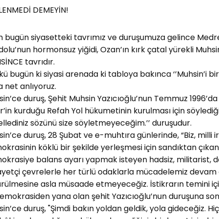
LENMEDİ DEMEYİN!
m bugün siyasetteki tavrımız ve duruşumuza gelince Medres
olu’nun hormonsuz yiğidi, Ozan’ın kırk çatal yürekli Muhsi
İNCE tavrıdır.
ü bugün ki siyasi arenada ki tabloya bakınca ‘’Muhsin’i b
 net anlıyoruz.
in’ce duruş, Şehit Muhsin Yazıcıoğlu’nun Temmuz 1996’d
er’in kurduğu Refah Yol hükumetinin kurulması için söylediğ
llediniz sözünü size söyletmeyeceğim.’’ duruşudur.
in’ce duruş, 28 Şubat ve e-muhtıra günlerinde, “Biz, mill
krasinin köklü bir şekilde yerleşmesi için sandıktan çıkan
krasiye balans ayarı yapmak isteyen hadsiz, militarist, d
yetçi çevrelerle her türlü odaklarla mücadelemiz devam ed
rülmesine asla müsaade etmeyeceğiz. İstikrarın temini içi
emokrasiden yana olan şehit Yazıcıoğlu’nun duruşuna son
in’ce duruş, "Şimdi bakın yoldan geldik, yola gideceğiz. Hiç 