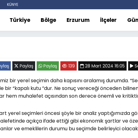
KÜNYE
Türkiye
Bölge
Erzurum
İlçeler
Gü
ylaş
Paylaş
Paylaş
139
28 Mart 2024 16:05
Se
miz bir yerel seçimin daha kapısını aralamış durumda. “
e bir “kapalı kutu ”dur. Ne sonuç vereceği önceden bili
dar hem muhalefet açısından son derece önemli ve kritiktir
art yerel seçimleri öncesi şöyle bir analiz yaptığımızda gö
lefetinde açıkça ifade ettiği gibi ekonomik şartlar ve özellikl
şanlar ve emeklilerin durumu bu seçimde belirleyici olacakt