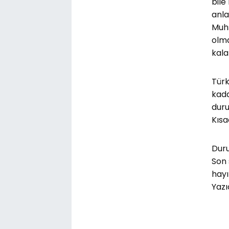
bile
anla
Muhs
olma
kala
Türk
kada
duru
Kısa
Duru
Son 
hayı
Yazı