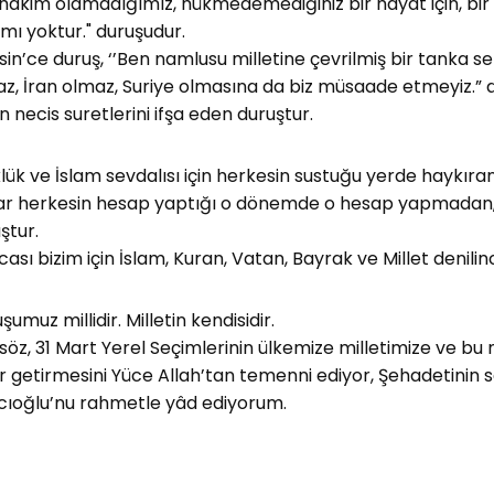
 hâkim olamadığımız, hükmedemediğiniz bir hayat için, bir 
mı yoktur." duruşudur.
in’ce duruş, ‘’Ben namlusu milletine çevrilmiş bir tanka 
z, İran olmaz, Suriye olmasına da biz müsaade etmeyiz.” diy
n necis suretlerini ifşa eden duruştur.
lük ve İslam sevdalısı için herkesin sustuğu yerde haykı
r herkesin hesap yaptığı o dönemde o hesap yapmadan, y
ştur.
cası bizim için İslam, Kuran, Vatan, Bayrak ve Millet denilin
şumuz millidir. Milletin kendisidir.
söz, 31 Mart Yerel Seçimlerinin ülkemize milletimize ve b
r getirmesini Yüce Allah’tan temenni ediyor, Şehadetinin 
cıoğlu’nu rahmetle yâd ediyorum.