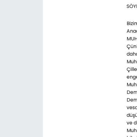
SÖY
Bizi
Anad
MUHS
Çünk
daha
Muhs
Çill
enge
Muhs
Demo
Demo
vesa
düşü
ve d
Muhs