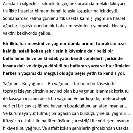
Araçların silgeçleri, silmek ile geçmek arasında mekik dokuyor;
trafikte insanlar bilmem hangi telaşla koşuşturma içindeydi.
Sonbahardan kalma günler artık uzakta kalmış, yağmura hasret
ağaçlar, kış uykusundan bir bahar mevsimine uyanmıştı. Her şey
vaktini bekliyordu galiba.
Bir ilkbahar mevsimi ve yağmur damlalarının, topraktan uzak
kaldığı, asfalt kokan şehirlerin hikâyesine dair belki bir
betimleme ile ve belki edebiyatın kendi cümleleri içerisinde
insana dair ve doğaya dâhildi bu haftanın yazısı ve bu cümleler
herkesin yaşamakla meşgul olduğu beşeriyetin ta kendisiydi.
Yağmur… Bu yağmur… Bu yağmur… Tarlanın bir köşesinde
toprağı izleyen çiftçinin sevinci olan bu yağmur. Islanmak korkusu
ile koşuşan insanın derdi bu yağmur. Ve bir köşede, meteorolojik
verileri bir çay eşliğinde havanın bozulduğunu anlatan insanlar…
Ve kurumaya yüz tutmuş bir ağacın can bulduğu yine bu yağmur…
Rüzgârın esintisi ile hafiften üşüme çaresizliği ile yüzleşen insanın
hikâyesi bu yağmur. Ve asfalt kokan şehirlerin girdabından uzakta,