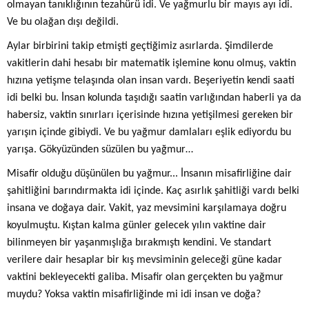
olmayan tanıklığının tezahürü idi. Ve yağmurlu bir mayıs ayı idi.
Ve bu olağan dışı değildi.
Aylar birbirini takip etmişti geçtiğimiz asırlarda. Şimdilerde
vakitlerin dahi hesabı bir matematik işlemine konu olmuş, vaktin
hızına yetişme telaşında olan insan vardı. Beşeriyetin kendi saati
idi belki bu. İnsan kolunda taşıdığı saatin varlığından haberli ya da
habersiz, vaktin sınırları içerisinde hızına yetişilmesi gereken bir
yarışın içinde gibiydi. Ve bu yağmur damlaları eşlik ediyordu bu
yarışa. Gökyüzünden süzülen bu yağmur…
Misafir olduğu düşünülen bu yağmur... İnsanın misafirliğine dair
şahitliğini barındırmakta idi içinde. Kaç asırlık şahitliği vardı belki
insana ve doğaya dair. Vakit, yaz mevsimini karşılamaya doğru
koyulmuştu. Kıştan kalma günler gelecek yılın vaktine dair
bilinmeyen bir yaşanmışlığa bırakmıştı kendini. Ve standart
verilere dair hesaplar bir kış mevsiminin geleceği güne kadar
vaktini bekleyecekti galiba. Misafir olan gerçekten bu yağmur
muydu? Yoksa vaktin misafirliğinde mi idi insan ve doğa?