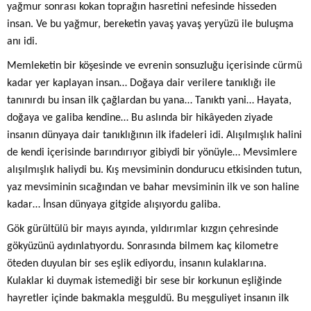
yağmur sonrası kokan toprağın hasretini nefesinde hisseden
insan. Ve bu yağmur, bereketin yavaş yavaş yeryüzü ile buluşma
anı idi.
Memleketin bir köşesinde ve evrenin sonsuzluğu içerisinde cürmü
kadar yer kaplayan insan… Doğaya dair verilere tanıklığı ile
tanınırdı bu insan ilk çağlardan bu yana… Tanıktı yani… Hayata,
doğaya ve galiba kendine… Bu aslında bir hikâyeden ziyade
insanın dünyaya dair tanıklığının ilk ifadeleri idi. Alışılmışlık halini
de kendi içerisinde barındırıyor gibiydi bir yönüyle… Mevsimlere
alışılmışlık haliydi bu. Kış mevsiminin dondurucu etkisinden tutun,
yaz mevsiminin sıcağından ve bahar mevsiminin ilk ve son haline
kadar… İnsan dünyaya gitgide alışıyordu galiba.
Gök gürültülü bir mayıs ayında, yıldırımlar kızgın çehresinde
gökyüzünü aydınlatıyordu. Sonrasında bilmem kaç kilometre
öteden duyulan bir ses eşlik ediyordu, insanın kulaklarına.
Kulaklar ki duymak istemediği bir sese bir korkunun eşliğinde
hayretler içinde bakmakla meşguldü. Bu meşguliyet insanın ilk