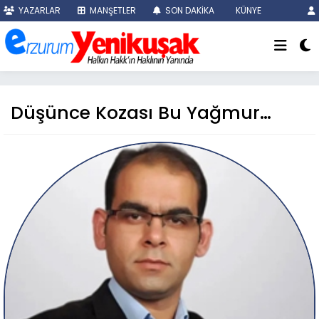
YAZARLAR
MANŞETLER
SON DAKİKA
KÜNYE
Düşünce Kozası Bu Yağmur…