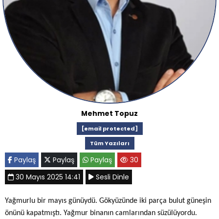
Mehmet Topuz
[email protected]
Tüm Yazıları
Paylaş
Paylaş
Paylaş
30
30 Mayıs 2025 14:41
Sesli Dinle
Yağmurlu bir mayıs günüydü. Gökyüzünde iki parça bulut güneşin
önünü kapatmıştı. Yağmur binanın camlarından süzülüyordu.