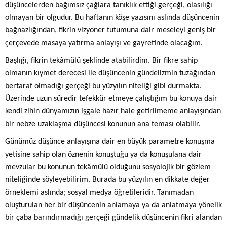
düşüncelerden bağımsız çağlara tanıklık ettiği gerçeği, olasılığı
olmayan bir olgudur. Bu haftanın köşe yazısını aslında düşüncenin
bağnazlığından, fikrin vizyoner tutumuna dair meseleyi geniş bir
çerçevede masaya yatırma anlayışı ve gayretinde olacağım.
Başlığı, fikrin tekâmülü şeklinde atabilirdim. Bir fikre sahip
olmanın kıymet derecesi ile düşüncenin gündelizmin tuzağından
bertaraf olmadığı gerçeği bu yüzyılın niteliği gibi durmakta.
Üzerinde uzun süredir tefekkür etmeye çalıştığım bu konuya dair
kendi zihin dünyamızın işgale hazır hale getirilmeme anlayışından
bir nebze uzaklaşma düşüncesi konunun ana teması olabilir.
Günümüz düşünce anlayışına dair en büyük parametre konuşma
yetisine sahip olan öznenin konuştuğu ya da konuşulana dair
mevzular bu konunun tekâmülü olduğunu sosyolojik bir gözlem
niteliğinde söyleyebilirim. Burada bu yüzyılın en dikkate değer
örneklemi aslında; sosyal medya öğretileridir. Tanımadan
oluşturulan her bir düşüncenin anlamaya ya da anlatmaya yönelik
bir çaba barındırmadığı gerçeği gündelik düşüncenin fikri alandan