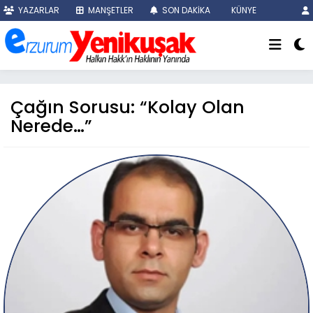
YAZARLAR
MANŞETLER
SON DAKİKA
KÜNYE
Çağın Sorusu: “Kolay Olan
Nerede…”