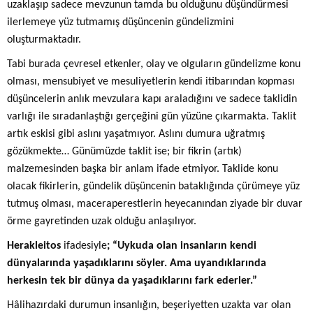
uzaklaşıp sadece mevzunun tamda bu olduğunu düşündürmesi
ilerlemeye yüz tutmamış düşüncenin gündelizmini
oluşturmaktadır.
Tabi burada çevresel etkenler, olay ve olguların gündelizme konu
olması, mensubiyet ve mesuliyetlerin kendi itibarından kopması
düşüncelerin anlık mevzulara kapı araladığını ve sadece taklidin
varlığı ile sıradanlaştığı gerçeğini gün yüzüne çıkarmakta. Taklit
artık eskisi gibi aslını yaşatmıyor. Aslını dumura uğratmış
gözükmekte… Günümüzde taklit ise; bir fikrin (artık)
malzemesinden başka bir anlam ifade etmiyor. Taklide konu
olacak fikirlerin, gündelik düşüncenin bataklığında çürümeye yüz
tutmuş olması, maceraperestlerin heyecanından ziyade bir duvar
örme gayretinden uzak olduğu anlaşılıyor.
Herakleitos
ifadesiyle
; “Uykuda olan insanların kendi
dünyalarında yaşadıklarını söyler. Ama uyandıklarında
herkesin tek bir dünya da yaşadıklarını fark ederler.”
Hâlihazırdaki durumun insanlığın, beşeriyetten uzakta var olan