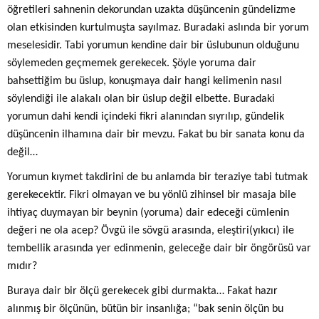
öğretileri sahnenin dekorundan uzakta düşüncenin gündelizme
olan etkisinden kurtulmuşta sayılmaz. Buradaki aslında bir yorum
meselesidir. Tabi yorumun kendine dair bir üslubunun olduğunu
söylemeden geçmemek gerekecek. Şöyle yoruma dair
bahsettiğim bu üslup, konuşmaya dair hangi kelimenin nasıl
söylendiği ile alakalı olan bir üslup değil elbette. Buradaki
yorumun dahi kendi içindeki fikri alanından sıyrılıp, gündelik
düşüncenin ilhamına dair bir mevzu. Fakat bu bir sanata konu da
değil…
Yorumun kıymet takdirini de bu anlamda bir teraziye tabi tutmak
gerekecektir. Fikri olmayan ve bu yönlü zihinsel bir masaja bile
ihtiyaç duymayan bir beynin (yoruma) dair edeceği cümlenin
değeri ne ola acep? Övgü ile sövgü arasında, eleştiri(yıkıcı) ile
tembellik arasında yer edinmenin, geleceğe dair bir öngörüsü var
mıdır?
Buraya dair bir ölçü gerekecek gibi durmakta… Fakat hazır
alınmış bir ölçünün, bütün bir insanlığa; “bak senin ölçün bu