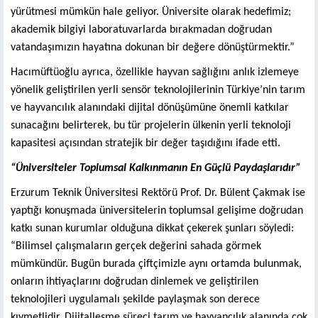
yürütmesi mümkün hale geliyor. Üniversite olarak hedefimiz;
akademik bilgiyi laboratuvarlarda bırakmadan doğrudan
vatandaşımızın hayatına dokunan bir değere dönüştürmektir.”
Hacımüftüoğlu ayrıca, özellikle hayvan sağlığını anlık izlemeye
yönelik geliştirilen yerli sensör teknolojilerinin Türkiye’nin tarım
ve hayvancılık alanındaki dijital dönüşümüne önemli katkılar
sunacağını belirterek, bu tür projelerin ülkenin yerli teknoloji
kapasitesi açısından stratejik bir değer taşıdığını ifade etti.
“Üniversiteler Toplumsal Kalkınmanın En Güçlü Paydaşlarıdır”
Erzurum Teknik Üniversitesi Rektörü Prof. Dr. Bülent Çakmak ise
yaptığı konuşmada üniversitelerin toplumsal gelişime doğrudan
katkı sunan kurumlar olduğuna dikkat çekerek şunları söyledi:
“Bilimsel çalışmaların gerçek değerini sahada görmek
mümkündür. Bugün burada çiftçimizle aynı ortamda bulunmak,
onların ihtiyaçlarını doğrudan dinlemek ve geliştirilen
teknolojileri uygulamalı şekilde paylaşmak son derece
kıymetlidir. Dijitalleşme süreci tarım ve hayvancılık alanında çok