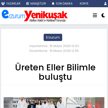
YAZARLAR
MANŞETLER
SON DAKİKA
KÜNYE
Erzurum
Yayınlanma : 15 Mayıs 2026 12:53
Düzenleme : 15 Mayıs 2026 12:55
Üreten Eller Bilimle
buluştu