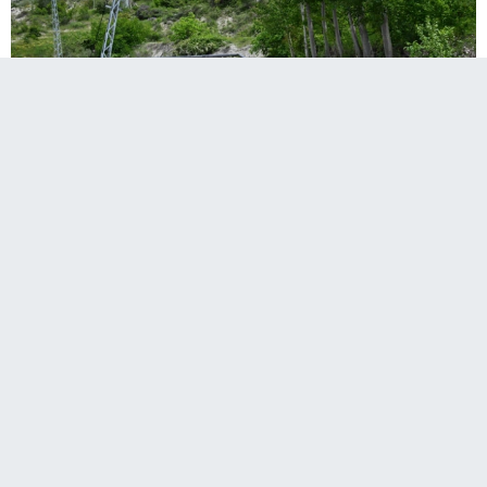
A
Paylaş
Paylaş
Paylaş
65
A
Sesli Dinle
Erzurum Valisi Mustafa Çiftçi, Uzundere ilçesi Çağlayan
Mahallesi Şelale Mevkii’nde meydana gelen toprak
kaymasıyla ilgili bölgede incelemelerde bulundu.
İncelemelerde, Aktif eylem kütlesinin harekete