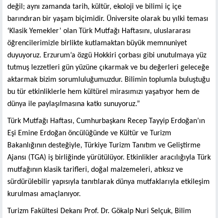
değil; aynı zamanda tarih, kültür, ekoloji ve bilimi iç içe
barındıran bir yaşam biçimidir. Üniversite olarak bu yılki teması
‘Klasik Yemekler’ olan Türk Mutfağı Haftasını, uluslararası
öğrencilerimizle birlikte kutlamaktan büyük memnuniyet
duyuyoruz. Erzurum’a özgü Hokkiri çorbası gibi unutulmaya yüz
tutmuş lezzetleri gün yüzüne çıkarmak ve bu değerleri geleceğe
aktarmak bizim sorumluluğumuzdur. Bilimin toplumla buluştuğu
bu tür etkinliklerle hem kültürel mirasımızı yaşatıyor hem de
dünya ile paylaşılmasına katkı sunuyoruz.”
Türk Mutfağı Haftası, Cumhurbaşkanı Recep Tayyip Erdoğan’ın
Eşi Emine Erdoğan öncülüğünde ve Kültür ve Turizm
Bakanlığının desteğiyle, Türkiye Turizm Tanıtım ve Geliştirme
Ajansı (TGA) iş birliğinde yürütülüyor. Etkinlikler aracılığıyla Türk
mutfağının klasik tarifleri, doğal malzemeleri, atıksız ve
sürdürülebilir yapısıyla tanıtılarak dünya mutfaklarıyla etkileşim
kurulması amaçlanıyor.
Turizm Fakültesi Dekanı Prof. Dr. Gökalp Nuri Selçuk, Bilim