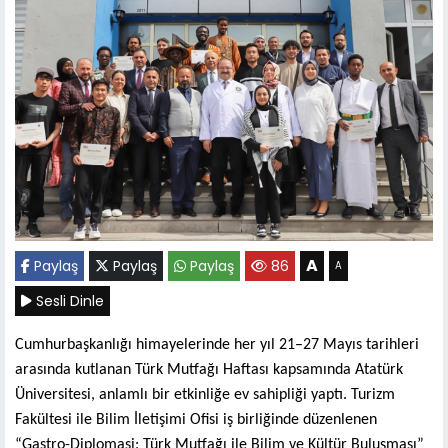
A
Paylaş
Paylaş
Paylaş
86
A
Sesli Dinle
Cumhurbaşkanlığı himayelerinde her yıl 21–27 Mayıs tarihleri
arasında kutlanan Türk Mutfağı Haftası kapsamında Atatürk
Üniversitesi, anlamlı bir etkinliğe ev sahipliği yaptı. Turizm
Fakültesi ile Bilim İletişimi Ofisi iş birliğinde düzenlenen
“Gastro-Diplomasi: Türk Mutfağı ile Bilim ve Kültür Buluşması”