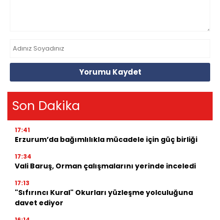
Yorumu Kaydet
Son Dakika
17:41
Erzurum’da bağımlılıkla mücadele için güç birliği
17:34
Vali Baruş, Orman çalışmalarını yerinde inceledi
17:13
"Sıfırıncı Kural" Okurları yüzleşme yolculuğuna
davet ediyor
16:14