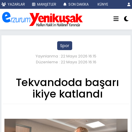
YAZARLAR
MANŞETLER
SON DAKİKA
KÜNYE
Spor
Yayınlanma : 22 Mayıs 2026 16:15
Düzenleme : 22 Mayıs 2026 16:16
Tekvandoda başarı
ikiye katlandı