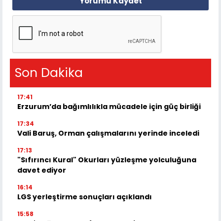
Yorumu Kaydet
Son Dakika
17:41
Erzurum’da bağımlılıkla mücadele için güç birliği
17:34
Vali Baruş, Orman çalışmalarını yerinde inceledi
17:13
"Sıfırıncı Kural" Okurları yüzleşme yolculuğuna
davet ediyor
16:14
LGS yerleştirme sonuçları açıklandı
15:58