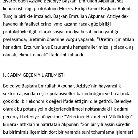
ziyaret eden Aziziye Belediye Başkanı Emrullah Akpunar, söz
konusu işbirliği protokolünü Merkez Birliği Genel Başkanı Bülent
Tunç’la birlikte imzaladı. Başkan Emrullah Akpunar, Aziziye’deki
hayancılık faaliyetlerine ivme kazandıracak güç birliği
protokolüyle ilgili olarak sosyal medya hesabından yaptığı
paylaşımda; üretimin önemine vurgu yaparak, “Üretim için atılan
her adım, Erzurum’a ve Erzurumlu hemşehrilerimize iş olacak, aş
olacak, ekmek olacak” ifadesini kullandı.
İLK ADIM GEÇEN YIL ATILMIŞTI
Belediye Başkanı Emrullah Akpunar, Aziziye’nin hayvancılık
sektörü açısından eşsiz potansiyeller barındırdığını ve bu alanda
çok ciddi bir ekonomik değeri ifade ettiğini dile getirdi. Belediye
olarak bu potansiyelin değerlendirilmesi noktasındaki ilk adımı
geçen yıl belediye bünyesinde “Veteriner Hizmetleri Müdürlüğü”
kurarak attıklarını hatırlatan Akpunar, “Son bir yılı aşkın süredir
bu birimimiz ilçemizin dört bir yanında suni tohumlama işlemleri