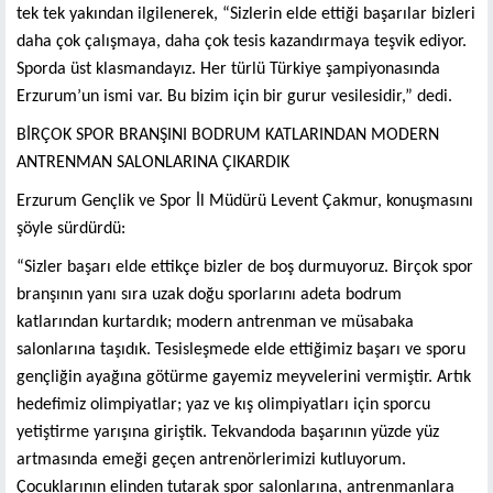
tek tek yakından ilgilenerek, “Sizlerin elde ettiği başarılar bizleri
daha çok çalışmaya, daha çok tesis kazandırmaya teşvik ediyor.
Sporda üst klasmandayız. Her türlü Türkiye şampiyonasında
Erzurum’un ismi var. Bu bizim için bir gurur vesilesidir,” dedi.
BİRÇOK SPOR BRANŞINI BODRUM KATLARINDAN MODERN
ANTRENMAN SALONLARINA ÇIKARDIK
Erzurum Gençlik ve Spor İl Müdürü Levent Çakmur, konuşmasını
şöyle sürdürdü:
“Sizler başarı elde ettikçe bizler de boş durmuyoruz. Birçok spor
branşının yanı sıra uzak doğu sporlarını adeta bodrum
katlarından kurtardık; modern antrenman ve müsabaka
salonlarına taşıdık. Tesisleşmede elde ettiğimiz başarı ve sporu
gençliğin ayağına götürme gayemiz meyvelerini vermiştir. Artık
hedefimiz olimpiyatlar; yaz ve kış olimpiyatları için sporcu
yetiştirme yarışına giriştik. Tekvandoda başarının yüzde yüz
artmasında emeği geçen antrenörlerimizi kutluyorum.
Çocuklarının elinden tutarak spor salonlarına, antrenmanlara