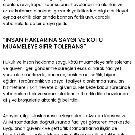
alanları, revir, kapalı spor salonu, havalandırma alanları ve
ortak kullanım alanlarını gezerek yetkililerden bilgi aldı. Heyet
ayrıca etkinlik alanlarında barınan farklı uyruklardaki
yabancılarla da bir araya geldi.
“İNSAN HAKLARINA SAYGI VE KÖTÜ
MUAMELEYE SIFIR TOLERANS”
Hukuk ve insan haklarına saygı, kötü muameleye sıfır tolerans
ve güvenli geri gönderme süreçleri esas alınarak faaliyet
yürütülen merkezde; barınma, beslenme, sağlık, hijyen,
eğitim, tercümanlık ve sosyal faaliyet alanlarında sunulan
hizmetlere ilişkin heyete bilgi verildi. Merkeze kabul sürecinde
yabancılara hak ve sorumluluklarının 11 farklı dilde hazırlanan
afiş ve broşürlerle aktarıldığı belirtildi.
Anayasa, ilgili uluslararası sözleşmeler ile Avrupa Konseyi ve
AİHM standartları doğrultusunda faaliyet gösteren merkezde
uygulanan güvenlik ve şeffaflık standartlarına ilişkin de
heyete bilgi sunuldu. Mahremiyet ilkesi gereği yatakhaneler