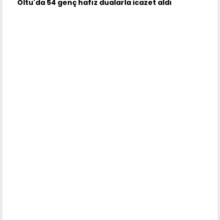
Oltu'da 54 genç hafız dualarla icazet aldı