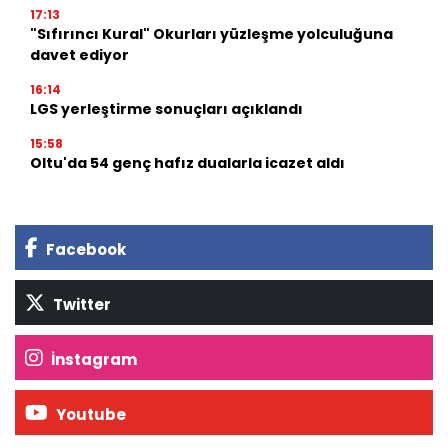
17:13
"Sıfırıncı Kural" Okurları yüzleşme yolculuğuna
davet ediyor
16:14
LGS yerleştirme sonuçları açıklandı
15:58
Oltu'da 54 genç hafız dualarla icazet aldı
Facebook
Twitter
İnstagram
Youtube