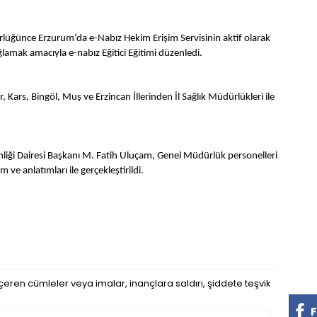
dürlüğünce Erzurum’da e-Nabız Hekim Erişim Servisinin aktif olarak
ağlamak amacıyla e-nabız Eğitici Eğitimi düzenledi.
 Kars, Bingöl, Muş ve Erzincan İllerinden İl Sağlık Müdürlükleri ile
nliği Dairesi Başkanı M. Fatih Uluçam, Genel Müdürlük personelleri
ve anlatımları ile gerçekleştirildi.
eren cümleler veya imalar, inançlara saldırı, şiddete teşvik
F