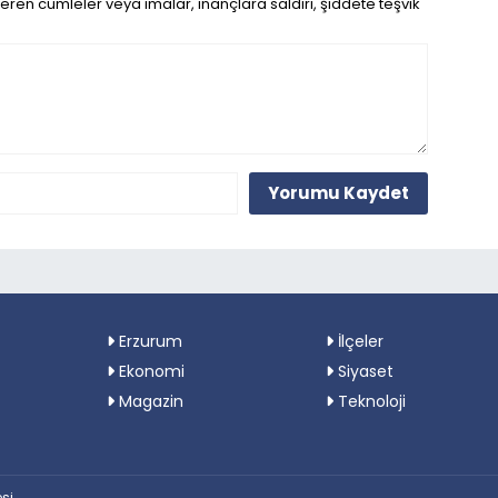
eren cümleler veya imalar, inançlara saldırı, şiddete teşvik
Yorumu Kaydet
Erzurum
İlçeler
Ekonomi
Siyaset
Magazin
Teknoloji
si