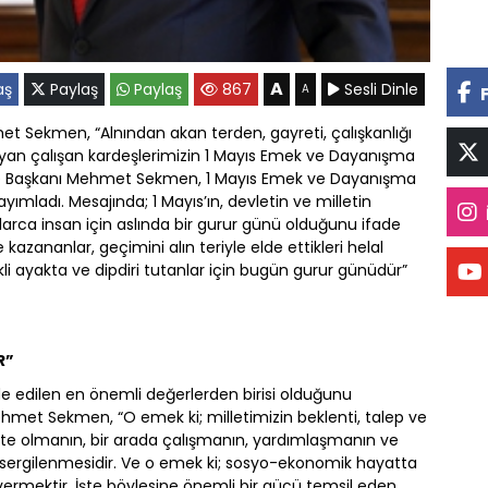
A
aş
Paylaş
Paylaş
867
Sesli Dinle
A
t Sekmen, “Alnından akan terden, gayreti, çalışkanlığı
an çalışan kardeşlerimizin 1 Mayıs Emek ve Dayanışma
iye Başkanı Mehmet Sekmen, 1 Mayıs Emek ve Dayanışma
yımladı. Mesajında; 1 Mayıs’ın, devletin ve milletin
nlarca insan için aslında bir gurur günü olduğunu ifade
zananlar, geçimini alın teriyle elde ettikleri helal
ekli ayakta ve dipdiri tutanlar için bugün gurur günüdür”
R”
de edilen en önemli değerlerden birisi olduğunu
hmet Sekmen, “O emek ki; milletimizin beklenti, talep ve
rlikte olmanın, bir arada çalışmanın, yardımlaşmanın ve
 sergilenmesidir. Ve o emek ki; sosyo-ekonomik hayatta
vermektir. İşte böylesine önemli bir gücü temsil eden