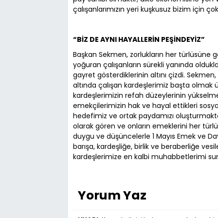
çalışanlarımızın yeri kuşkusuz bizim için ço
“BİZ DE AYNI HAYALLERİN PEŞİNDEYİZ”
Başkan Sekmen, zorlukların her türlüsüne gö
yoğuran çalışanların sürekli yanında oldukl
gayret gösterdiklerinin altını çizdi. Sekme
altında çalışan kardeşlerimiz başta olmak
kardeşlerimizin refah düzeylerinin yükselmes
emekçilerimizin hak ve hayal ettikleri sosya
hedefimiz ve ortak paydamızı oluşturmaktad
olarak gören ve onların emeklerini her türlü
duygu ve düşüncelerle 1 Mayıs Emek ve D
barışa, kardeşliğe, birlik ve beraberliğe ves
kardeşlerimize en kalbi muhabbetlerimi s
Yorum Yaz