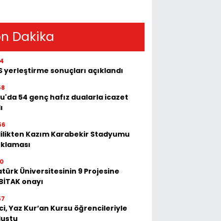
n Dakika
14
S yerleştirme sonuçları açıklandı
58
u'da 54 genç hafız dualarla icazet
ı
56
lilikten Kazım Karabekir Stadyumu
ıklaması
10
türk Üniversitesinin 9 Projesine
BİTAK onayı
57
ci, Yaz Kur’an Kursu öğrencileriyle
luştu