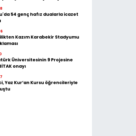
58
u'da 54 genç hafız dualarla icazet
ı
56
ilikten Kazım Karabekir Stadyumu
ıklaması
0
türk Üniversitesinin 9 Projesine
BİTAK onayı
57
ci, Yaz Kur’an Kursu öğrencileriyle
luştu