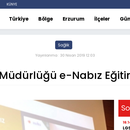
KÜNYE
Türkiye
Bölge
Erzurum
İlçeler
Gü
Sağlık
Yayınlanma : 30 Nisan 2019 12:03
 Müdürlüğü e-Nabız Eğiti
So
16:1
LGS