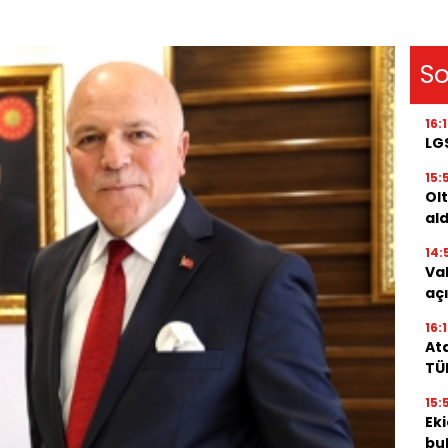
So
16:
LG
15:
Olt
ald
14:
Va
aç
16:
Ata
TÜ
15:
Eki
bu