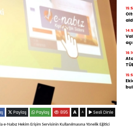
15:
Olt
ald
14:
Val
aç
16:1
Ata
TÜ
15:
Eki
bu
A
aş
Paylaş
Paylaş
895
Sesli Dinle
A
 e-Nabız Hekim Erişim Servisinin Kullanılmasına Yönelik Eğitici