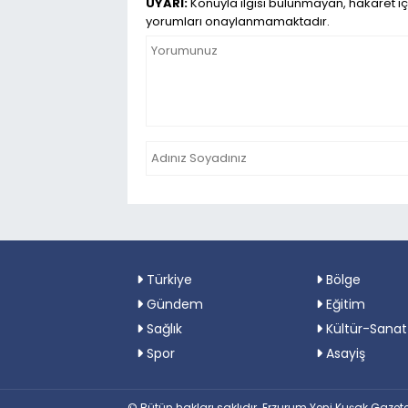
UYARI:
Konuyla ilgisi bulunmayan, hakaret iç
yorumları onaylanmamaktadır.
Türkiye
Bölge
Gündem
Eğitim
Sağlık
Kültür-Sanat
Spor
Asayiş
© Bütün hakları saklıdır. Erzurum Yeni Kuşak Gazete