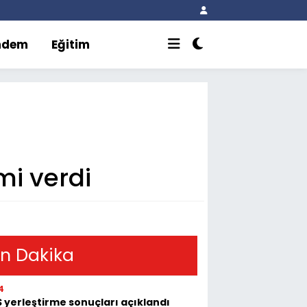
ndem
Eğitim
mi verdi
n Dakika
4
 yerleştirme sonuçları açıklandı