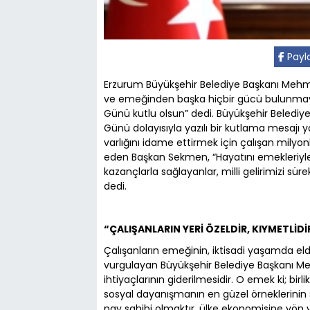
Payl
Erzurum Büyükşehir Belediye Başkanı Mehme
ve emeğinden başka hiçbir gücü bulunmay
Günü kutlu olsun” dedi. Büyükşehir Beled
Günü dolayısıyla yazılı bir kutlama mesajı ya
varlığını idame ettirmek için çalışan milyo
eden Başkan Sekmen, “Hayatını emekleriyle ka
kazançlarla sağlayanlar, milli gelirimizi sür
dedi.
“ÇALIŞANLARIN YERİ ÖZELDİR, KIYMETLİDİ
Çalışanların emeğinin, iktisadi yaşamda el
vurgulayan Büyükşehir Belediye Başkanı Me
ihtiyaçlarının giderilmesidir. O emek ki; bi
sosyal dayanışmanın en güzel örneklerinin
pay sahibi olmaktır, ülke ekonomisine yön 