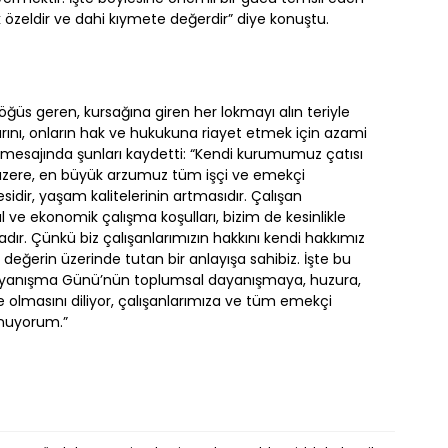
k özeldir ve dahi kıymete değerdir” diye konuştu.
ğüs geren, kursağına giren her lokmayı alın teriyle
arını, onların hak ve hukukuna riayet etmek için azami
n, mesajında şunları kaydetti: “Kendi kurumumuz çatısı
 üzere, en büyük arzumuz tüm işçi ve emekçi
idir, yaşam kalitelerinin artmasıdır. Çalışan
l ve ekonomik çalışma koşulları, bizim de kesinlikle
ır. Çünkü biz çalışanlarımızın hakkını kendi hakkımız
 değerin üzerinde tutan bir anlayışa sahibiz. İşte bu
ayanışma Günü’nün toplumsal dayanışmaya, huzura,
ile olmasını diliyor, çalışanlarımıza ve tüm emekçi
unuyorum.”