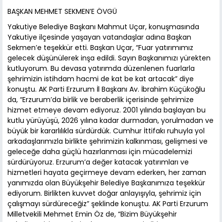
BAŞKAN MEHMET SEKMEN’E ÖVGÜ
Yakutiye Belediye Başkanı Mahmut Uçar, konuşmasında
Yakutiye ilçesinde yaşayan vatandaşlar adına Başkan
Sekmen’e teşekkür etti. Başkan Uçar, “Fuar yatırımımız
gelecek düşünülerek inşa edildi. Sayın Başkanımızı yürekten
kutluyorum. Bu devasa yatırımda düzenlenen fuarlarla
şehrimizin istihdam hacmi de kat be kat artacak” diye
konuştu. AK Parti Erzurum İl Başkanı Av. İbrahim Küçükoğlu
da, “Erzurum’da birlik ve beraberlik içerisinde şehrimize
hizmet etmeye devam ediyoruz. 2001 yılında başlayan bu
kutlu yürüyüşü, 2026 yılına kadar durmadan, yorulmadan ve
büyük bir kararlılıkla sürdürdük. Cumhur İttifakı ruhuyla yol
arkadaşlarımızla birlikte şehrimizin kalkınması, gelişmesi ve
geleceğe daha güçlü hazırlanması için mücadelemizi
sürdürüyoruz. Erzurum’a değer katacak yatırımları ve
hizmetleri hayata geçirmeye devam ederken, her zaman
yanımızda olan Büyükşehir Belediye Başkanımıza teşekkür
ediyorum. Birlikten kuvvet doğar anlayışıyla, şehrimiz için
çalışmayı sürdüreceğiz” şeklinde konuştu. AK Parti Erzurum
Milletvekili Mehmet Emin Öz de, “Bizim Büyükşehir