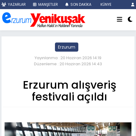
YAZARLAR
MANŞETLER
SON DAKİKA
KÜNYE
Erzurum
Yayınlanma : 20 Haziran 2026 14:19
Düzenleme : 20 Haziran 2026 14:43
Erzurum alışveriş
festivali açıldı