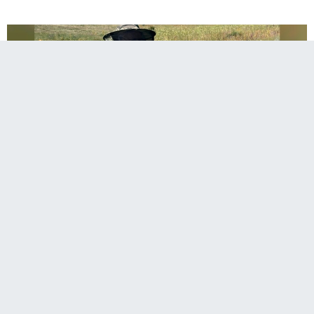
A
Paylaş
Paylaş
Paylaş
36
A
Sesli Dinle
Kuzeydoğu Anadolu Kalkınma Ajansı (KUDAKA) ile Erzurum İl
Tarım ve Orman Müdürlüğü arasında, Erzurum’un tarım ve
hayvancılık potansiyelini güçlendirmeye yönelik önemli destek ve