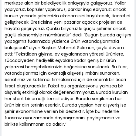
merkeze alan bir belediyecilik anlayışıyla çalışıyoruz. Yollar
yapıyoruz, köprüler yapıyoruz, parklar inşa ediyoruz; ancak
bunun yanında şehrimizin ekonomisini büyütecek, ticaretini
geliştirecek, üreticisine yeni pazarlar açacak projeleri de
hayata geçiriyoruz. Çünkü biliyoruz ki güçlü şehirler ancak
güçlü ekonomiyle mümkündür” dedi. “Bugün burada açılışını
yaptığımız fuarımızda yüzlerce ürün vatandaşlarımızla
buluşacak” diyen Başkan Mehmet Sekmen, şöyle devam
etti: “Tekstilden giyime, ev eşyalarından yöresel ürünlere,
züccaciyeden hediyelik eşyalara kadar geniş bir ürün
yelpazesi hemşehrilerimizin beğenisine sunulacak. Bu fuar,
vatandaşlarımız için avantajlı alışveriş imkânı sunarken,
esnafımız ve katılımcı firmalarımız için de önemli bir ticari
fırsat oluşturacaktır. Fakat bu organizasyonu yalnızca bir
alışveriş etkinliği olarak değerlendirmiyoruz. Burada kurulan
her stant bir emeği temsil ediyor. Burada sergilenen her
ürün bir alın terinin eseridir. Burada yapılan her alışveriş ise
şehir ekonomisine verilen bir destektir. İşte bu nedenle
fuarımız aynı zamanda dayanışmanın, paylaşmanın ve
birlikte kalkınmanın da adıdır.”