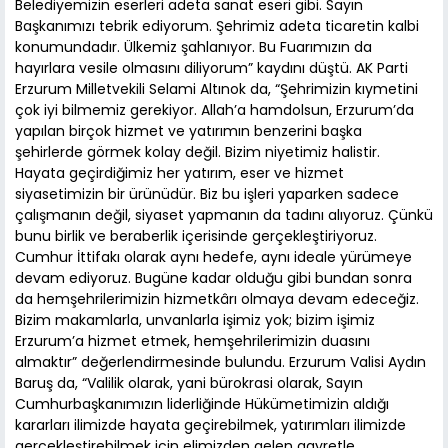
Belediyemizin eserleri adeta sanat eseri gibi. Sayın
Başkanımızı tebrik ediyorum. Şehrimiz adeta ticaretin kalbi
konumundadır. Ülkemiz şahlanıyor. Bu Fuarımızın da
hayırlara vesile olmasını diliyorum” kaydını düştü. AK Parti
Erzurum Milletvekili Selami Altınok da, “Şehrimizin kıymetini
çok iyi bilmemiz gerekiyor. Allah’a hamdolsun, Erzurum’da
yapılan birçok hizmet ve yatırımın benzerini başka
şehirlerde görmek kolay değil. Bizim niyetimiz halistir.
Hayata geçirdiğimiz her yatırım, eser ve hizmet
siyasetimizin bir ürünüdür. Biz bu işleri yaparken sadece
çalışmanın değil, siyaset yapmanın da tadını alıyoruz. Çünkü
bunu birlik ve beraberlik içerisinde gerçekleştiriyoruz.
Cumhur İttifakı olarak aynı hedefe, aynı ideale yürümeye
devam ediyoruz. Bugüne kadar olduğu gibi bundan sonra
da hemşehrilerimizin hizmetkârı olmaya devam edeceğiz.
Bizim makamlarla, unvanlarla işimiz yok; bizim işimiz
Erzurum’a hizmet etmek, hemşehrilerimizin duasını
almaktır” değerlendirmesinde bulundu. Erzurum Valisi Aydın
Baruş da, “Valilik olarak, yani bürokrasi olarak, Sayın
Cumhurbaşkanımızın liderliğinde Hükümetimizin aldığı
kararları ilimizde hayata geçirebilmek, yatırımları ilimizde
gerçekleştirebilmek için elimizden gelen gayretle