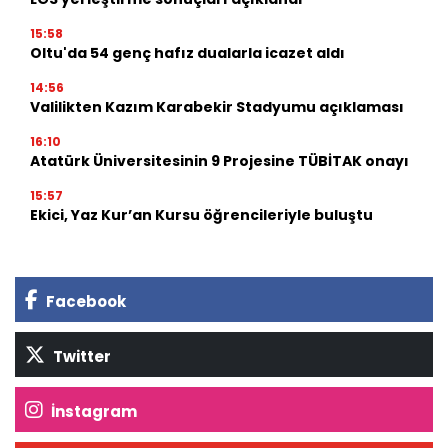
15:58
Oltu'da 54 genç hafız dualarla icazet aldı
14:56
Valilikten Kazım Karabekir Stadyumu açıklaması
16:10
Atatürk Üniversitesinin 9 Projesine TÜBİTAK onayı
15:57
Ekici, Yaz Kur’an Kursu öğrencileriyle buluştu
Facebook
Twitter
İnstagram