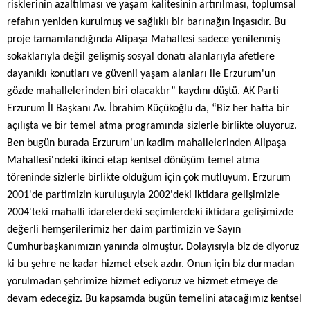
risklerinin azaltılması ve yaşam kalitesinin artırılması, toplumsal
refahın yeniden kurulmuş ve sağlıklı bir barınağın inşasıdır. Bu
proje tamamlandığında Alipaşa Mahallesi sadece yenilenmiş
sokaklarıyla değil gelişmiş sosyal donatı alanlarıyla afetlere
dayanıklı konutları ve güvenli yaşam alanları ile Erzurum'un
gözde mahallelerinden biri olacaktır” kaydını düştü. AK Parti
Erzurum İl Başkanı Av. İbrahim Küçükoğlu da, “Biz her hafta bir
açılışta ve bir temel atma programında sizlerle birlikte oluyoruz.
Ben bugün burada Erzurum'un kadim mahallelerinden Alipaşa
Mahallesi'ndeki ikinci etap kentsel dönüşüm temel atma
töreninde sizlerle birlikte olduğum için çok mutluyum. Erzurum
2001'de partimizin kuruluşuyla 2002'deki iktidara gelişimizle
2004'teki mahalli idarelerdeki seçimlerdeki iktidara gelişimizde
değerli hemşerilerimiz her daim partimizin ve Sayın
Cumhurbaşkanımızın yanında olmuştur. Dolayısıyla biz de diyoruz
ki bu şehre ne kadar hizmet etsek azdır. Onun için biz durmadan
yorulmadan şehrimize hizmet ediyoruz ve hizmet etmeye de
devam edeceğiz. Bu kapsamda bugün temelini atacağımız kentsel