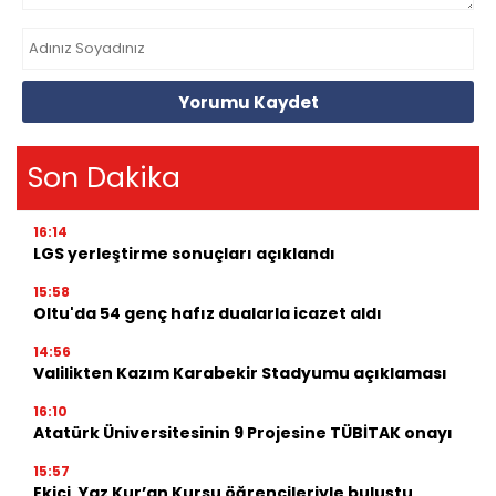
Yorumu Kaydet
Son Dakika
16:14
LGS yerleştirme sonuçları açıklandı
15:58
Oltu'da 54 genç hafız dualarla icazet aldı
14:56
Valilikten Kazım Karabekir Stadyumu açıklaması
16:10
Atatürk Üniversitesinin 9 Projesine TÜBİTAK onayı
15:57
Ekici, Yaz Kur’an Kursu öğrencileriyle buluştu