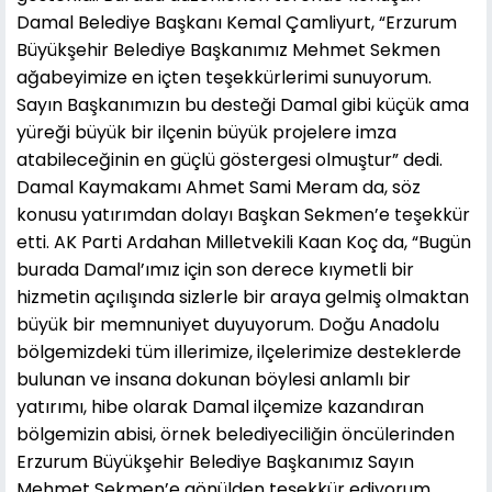
Damal Belediye Başkanı Kemal Çamliyurt, “Erzurum
Büyükşehir Belediye Başkanımız Mehmet Sekmen
ağabeyimize en içten teşekkürlerimi sunuyorum.
Sayın Başkanımızın bu desteği Damal gibi küçük ama
yüreği büyük bir ilçenin büyük projelere imza
atabileceğinin en güçlü göstergesi olmuştur” dedi.
Damal Kaymakamı Ahmet Sami Meram da, söz
konusu yatırımdan dolayı Başkan Sekmen’e teşekkür
etti. AK Parti Ardahan Milletvekili Kaan Koç da, “Bugün
burada Damal’ımız için son derece kıymetli bir
hizmetin açılışında sizlerle bir araya gelmiş olmaktan
büyük bir memnuniyet duyuyorum. Doğu Anadolu
bölgemizdeki tüm illerimize, ilçelerimize desteklerde
bulunan ve insana dokunan böylesi anlamlı bir
yatırımı, hibe olarak Damal ilçemize kazandıran
bölgemizin abisi, örnek belediyeciliğin öncülerinden
Erzurum Büyükşehir Belediye Başkanımız Sayın
Mehmet Sekmen’e gönülden teşekkür ediyorum.