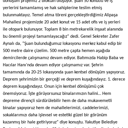
dönüşüm projemiz 2 bloktan oluşuyor. Şuan 50 konutlu ve iş
yerlerini tamamlamış ve hak sahiplerine teslim etmiş
bulunmaktayız. Temel atma töreni gerçekleştirdiğimiz Alipaşa
Mahallesi projemizde 20 adet konut ve 15 adet ofis ve iş yerleri
ile otopark bulunuyor. Toplam 8 bin metrekarelik inşaat alanında
bu önemli projeyi tamamlayacağız” dedi. Genel Sekreter Zafer
Aynalı da, “Şuan bulunduğumuz lokasyonu merkez kabul edip bir
500 metre daire çizelim. 500 metre çapta hemen aşağıda
demircilerde çalışmamız devam ediyor. Batımızda Habip Baba ve
Hacılar Hanı’nda devam ediyor çalışmamız var. Şehrin
tamamında da 20-25 lokasyonda şuan kentsel dönüşüm yapıyoruz.
Deprem şehrimizin bir gerçeği ve deprem kuşağındayız. 1. derece
deprem kuşağındayız. Onun için kentsel dönüşümü çok
önemsiyoruz. İşte görüyorsunuz binalarımızın halini… Hem
depreme dirençli sürdürülebilir hem de daha mukavemetli
binalar yapıyoruz hem de mahallelerimizi, caddelerimizi,
sokaklarımızı daha işlevsel ve estetiki güzel bir görünüm
kazanmış bir hale getiriyoruz” diye konuştu. Yakutiye Belediye