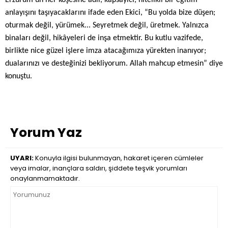
Erzurum'un her köşesine adil, kapsayıcı, nitelikli bir eğitim
anlayışını taşıyacaklarını ifade eden Ekici, “Bu yolda bize düşen;
oturmak değil, yürümek... Seyretmek değil, üretmek. Yalnızca
binaları değil, hikâyeleri de inşa etmektir. Bu kutlu vazifede,
birlikte nice güzel işlere imza atacağımıza yürekten inanıyor;
dualarınızı ve desteğinizi bekliyorum. Allah mahcup etmesin” diye
konuştu.
Yorum Yaz
UYARI:
Konuyla ilgisi bulunmayan, hakaret içeren cümleler
veya imalar, inançlara saldırı, şiddete teşvik yorumları
onaylanmamaktadır.