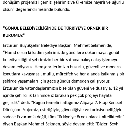
dönüşüm projemiz ilçemiz, şehrimiz ve ülkemize hayırlı ve uğurlu
olsun” değerlendirmesinde bulundu.
“GÖNÜL BELEDİYECİLİĞİNDE DE TÜRKİYE’YE ÖRNEK BİR
KURUMUZ”
Erzurum Büyükşehir Belediye Başkanı Mehmet Sekmen de,
“Hamd olsun ki kadim şehrimizde gönüllere dokunmaya, gönül
belediyeciliğini şehrimizin her bir sathına nakış nakış işlemeye
devam ediyoruz. Hemşehrilerimizin huzurlu, güvenli ve modern
konutlara kavuşması, mutlu, müreffeh ve her alanda kalkınmış bir
şehirde yaşamaları için gece gündüz demeden çalışıyoruz.
Erzurum’da vatandaşlarımızın bize olan güveni ve duasıyla, 12 yıl
içinde şehircilik tarihinde iz bırakan pek çok projeyi hayata
geçirdik” dedi. “Bugün temelini attığımız Alipaşa 2. Etap Kentsel
Dönüşüm Projemiz, estetiğiyle, güvenliğiyle ve fonksiyonelliğiyle
sadece Erzurum’a değil, tüm Türkiye’ye örnek olacak niteliktedir”
diyen Başkan Mehmet Sekmen, şöyle devam etti: “Bizler, Şeyh