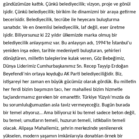
gündüzümüze kattık. Çünkü belediyecilik; vizyon, proje ve gönül
işidir. Çünkü belediyecilik; birikim ile dinamizmi bir araya getirme
becerisidir. Belediyecilik, tecrübe ile heyecanı buluşturma
sanatıdır. Ve en önemlisi belediyecilik, laf değil, eser üretme
işidir. Biliyorsunuz ki 22 yıldır ülkemizde marka olmuş bir
belediyecilik anlayışımız var. Bu anlayışın adı, 1994’te İstanbul’u
yeniden inşa eden, tarihle medeniyeti buluşturan, şehirleri
dönüştüren, milletin taleplerine kulak veren, Göz Bebeğimiz,
Dünya Liderimiz Cumhurbaşkanımız Sn. Recep Tayyip Erdoğan
Beyefendi’nin ortaya koyduğu AK Parti belediyeciliğidir. Biz,
istişareyi her zaman en büyük gücümüz olarak gördük. Bu milletin
her ferdi bizim başımızın tacı, her mahallesi bizim hizmetle
taçlandırmamız gereken bir emanettir. Türkiye Yüzyılı’mızda da
bu sorumluluğumuzdan asla taviz vermeyeceğiz. Bugün burada
bir temel atıyoruz… Ama biliyoruz ki bu temel sadece beton değil,
bu temel; umutların temeli, huzurun temeli, istikbalin temeli
olacak. Alipaşa Mahallemiz, şehrin merkezinde yenilenerek
yükselen, modern yaşamın imkânlarıyla donatılan örnek bir