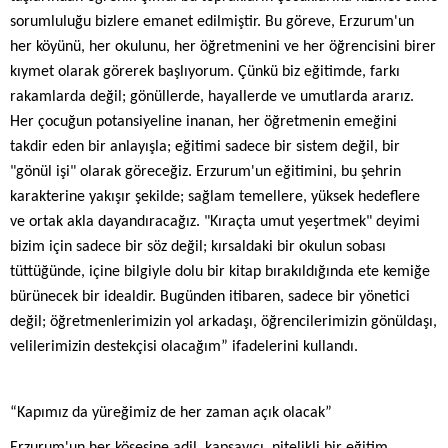
sorumluluğu bizlere emanet edilmiştir. Bu göreve, Erzurum'un
her köyünü, her okulunu, her öğretmenini ve her öğrencisini birer
kıymet olarak görerek başlıyorum. Çünkü biz eğitimde, farkı
rakamlarda değil; gönüllerde, hayallerde ve umutlarda ararız.
Her çocuğun potansiyeline inanan, her öğretmenin emeğini
takdir eden bir anlayışla; eğitimi sadece bir sistem değil, bir
"gönül işi" olarak göreceğiz. Erzurum'un eğitimini, bu şehrin
karakterine yakışır şekilde; sağlam temellere, yüksek hedeflere
ve ortak akla dayandıracağız. "Kıraçta umut yeşertmek" deyimi
bizim için sadece bir söz değil; kırsaldaki bir okulun sobası
tüttüğünde, içine bilgiyle dolu bir kitap bırakıldığında ete kemiğe
bürünecek bir idealdir. Bugünden itibaren, sadece bir yönetici
değil; öğretmenlerimizin yol arkadaşı, öğrencilerimizin gönüldaşı,
velilerimizin destekçisi olacağım” ifadelerini kullandı.
“Kapımız da yüreğimiz de her zaman açık olacak”