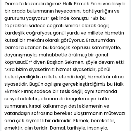
Damal’a kazandırdığımız Halk Ekmek Fırını vesilesiyle
bir arada bulunmanın heyecanını, bahtiyarlığını ve
gururunu yaşıyoruz” şeklinde konuştu. “Biz bu
toprakları sadece coğrafi sınırlar olarak değil;
kardeşlik coğrafyası, gönül yurdu ve millete hizmetin
kutsal bir mekânı olarak görüyoruz. Erzurum’dan
Damal’a uzanan bu kardeşlik köprüsü; samimiyetle,
dayanışmayla, muhabbetle örülmüş bir gönül
köprüsüdür” diyen Başkan Sekmen, şöyle devam etti:
“Zira bizim siyasetimiz; hizmet siyasetidir, gönül
belediyeciliğidir, millete efendi değil, hizmetkâr olma
siyasetidir. Bugün açılışını gerçekleştirdiğimiz bu Halk
Ekmek Fırını; sadece bir tesis değil, aynı zamanda
sosyal adaletin, ekonomik dengelemeye katkı
sunmanın, kırsal kalkınmayı desteklemenin ve
vatandaşın sofrasına bereket ulaştırmanın mütevazı
ama çok kıymetli bir adımıdır. Ekmek; berekettir,
emektir, alın teridir. Damal, tarihiyle, insanıyla,