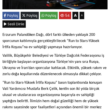
A
Paylaş
Paylaş
Paylaş
54
A
Sesli Dinle
Erzurum Palandöken Dağı, dört farklı ülkeden yaklaşık 200
sporcunun katılımıyla gerçekleştirilecek “Run to Stars-Yüksek
İrtifa Koşusu”na ev sahipliği yapmaya hazırlanıyor.
Valilik, Büyükşehir Belediyesi ve Türkiye Dağcılık Federasyonu iş
birliğiyle başlayan organizasyona Türkiye’nin yanı sıra Rusya,
Ukrayna ve İran’dan sporcular katılacak. Etkinlik, yüksek rakım ve
zorlu doğa koşullarında düzenlenecek olmasıyla dikkat çekiyor.
“Run to Stars-Yüksek İrtifa Koşusu” basın toplantısında konuşan
Vali Yardımcısı Mustafa Berk Çelik, kentin son iki yılda birçok
ulusal ve uluslararası organizasyona başarıyla ev sahipliği
yaptığını belirtti. İlimizin hem doğal güzelliği hem de yüksek
rakımı sayesinde spor faaliyetleri açısından önemli bir merkez