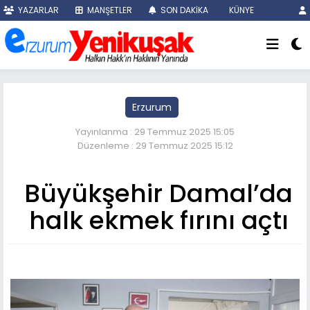
YAZARLAR
MANŞETLER
SON DAKİKA
KÜNYE
Erzurum
Yayınlanma : 29 Temmuz 2025 15:05
Düzenleme : 29 Temmuz 2025 15:12
Büyükşehir Damal’da
halk ekmek fırını açtı