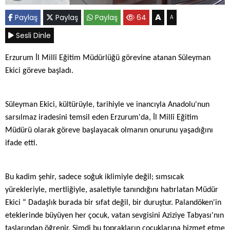
A
Paylaş
Paylaş
Paylaş
64
A
Sesli Dinle
Erzurum İl Millî Eğitim Müdürlüğü görevine atanan Süleyman
Ekici göreve başladı.
Süleyman Ekici, kültürüyle, tarihiyle ve inancıyla Anadolu'nun
sarsılmaz iradesini temsil eden Erzurum'da, İl Millî Eğitim
Müdürü olarak göreve başlayacak olmanın onurunu yaşadığını
ifade etti.
Bu kadim şehir, sadece soğuk iklimiyle değil; sımsıcak
yürekleriyle, mertliğiyle, asaletiyle tanındığını hatırlatan Müdür
Ekici “ Dadaşlık burada bir sıfat değil, bir duruştur. Palandöken'in
eteklerinde büyüyen her çocuk, vatan sevgisini Aziziye Tabyası'nın
taşlarından öğrenir. Şimdi bu toprakların çocuklarına hizmet etme