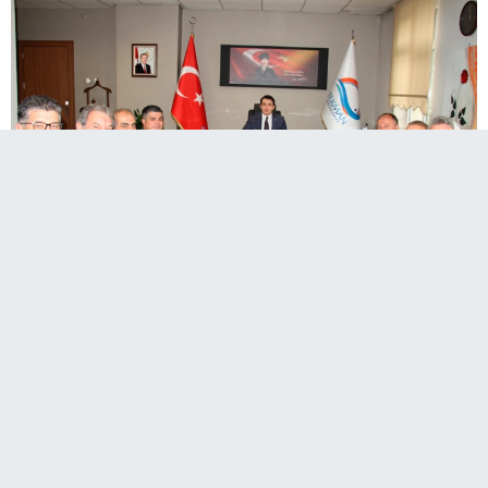
A
Paylaş
Paylaş
Paylaş
42
A
Sesli Dinle
Erzurum Gençlik ve Spor İl Müdürü Levent Çakmur,
Hizmet ve Şube Müdürleriyle Tekman, Hınıs, Karayazı
ve Köprüköy ilçelerindeki tesislerde, Gençlik