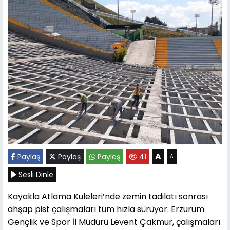
A
Paylaş
Paylaş
Paylaş
41
A
Sesli Dinle
Kayakla Atlama Kuleleri’nde zemin tadilatı sonrası
ahşap pist çalışmaları tüm hızla sürüyor. Erzurum
Gençlik ve Spor İl Müdürü Levent Çakmur, çalışmaları